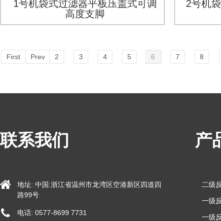
1号机袋式过滤器平板压盖式可调
2号机
高度支脚
First
Prev
2
3
4
5
6
7
8
联系我们
产
地址: 中国.浙江省温州市龙湾区空港新区四道四
二级
路99号
一级反
电话: 0577-8699 7731
一级反