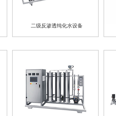
二级反渗透纯化水设备