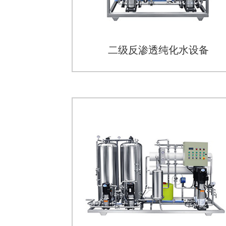
二级反渗透纯化水设备