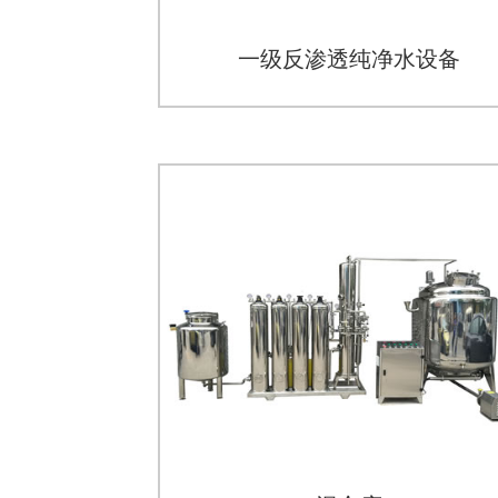
一级反渗透纯净水设备