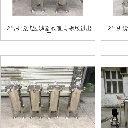
2号机袋式过滤器抱箍式 螺纹进出
2号机
口