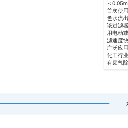
＜0.05m
首次使
色水流
该过滤
用电动
滤速度
广泛应
化工行
有废气