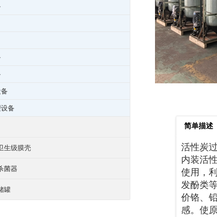
备
备
备
设备
理设备
简单描述
活性炭
卫生级膜壳
内装活
杀菌器
使用，
发酚类
储罐
价铬、
感。使原