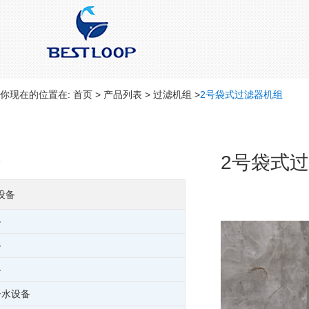
你现在的位置在:
首页
>
产品列表
>
过滤机组
>
2号袋式过滤器机组
2号袋式
设备
备
备
备
子水设备