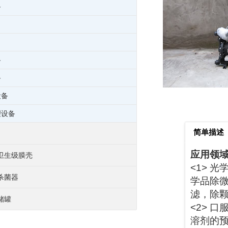
备
备
备
设备
理设备
简单描述
应用领
卫生级膜壳
<1> 
杀菌器
学品除
滤，除
储罐
<2> 
溶剂的