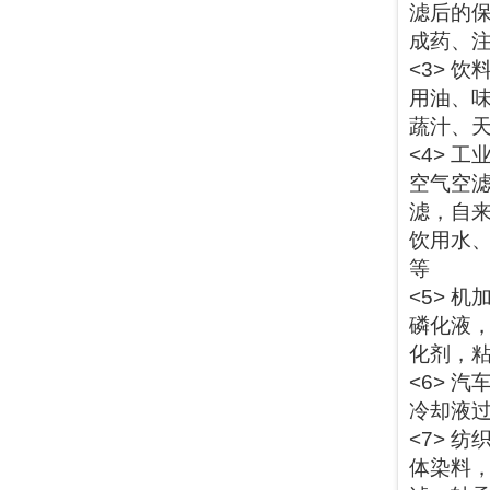
滤后的
成药、
<3> 
用油、味
蔬汁、
<4> 
空气空
滤，自
饮用水
等
<5> 
磷化液
化剂，
<6> 
冷却液
<7> 
体染料