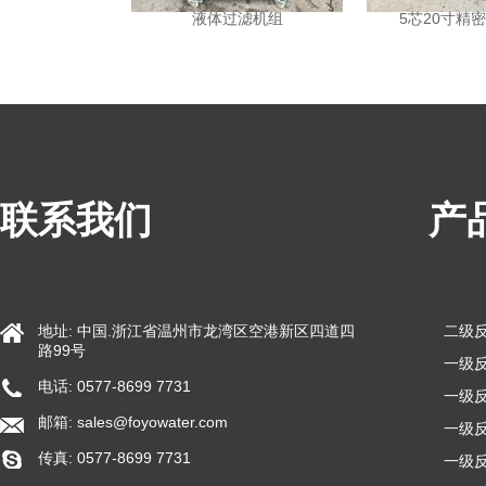
微孔过滤机组
液体过滤机组
5芯20寸精
联系我们
产
地址: 中国.浙江省温州市龙湾区空港新区四道四
二级
路99号
一级反
电话: 0577-8699 7731
一级反
邮箱:
sales@foyowater.com
一级反
传真: 0577-8699 7731
一级反