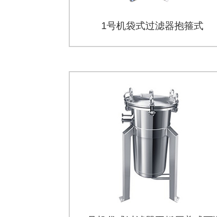
1号机袋式过滤器抱箍式