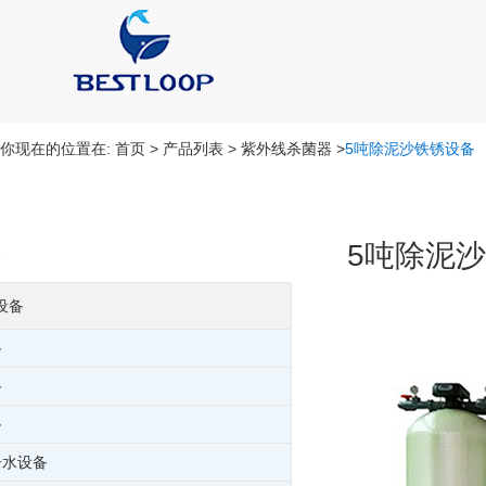
你现在的位置在:
首页
>
产品列表
>
紫外线杀菌器
>
5吨除泥沙铁锈设备
5吨除泥
设备
备
备
备
子水设备