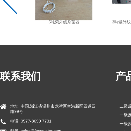
外线杀菌器
5吨紫外线杀菌器
3吨紫外
联系我们
产
地址: 中国.浙江省温州市龙湾区空港新区四道四
二级
路99号
一级反
电话: 0577-8699 7731
一级反
邮箱:
sales@foyowater.com