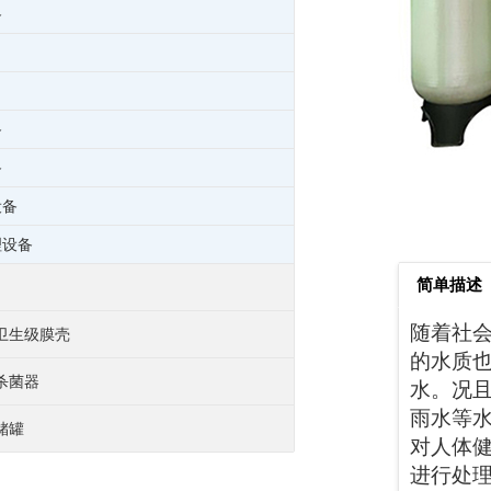
备
备
备
设备
理设备
简单描述
随着社
卫生级膜壳
的水质
杀菌器
水。况
雨水等
储罐
对人体
进行处