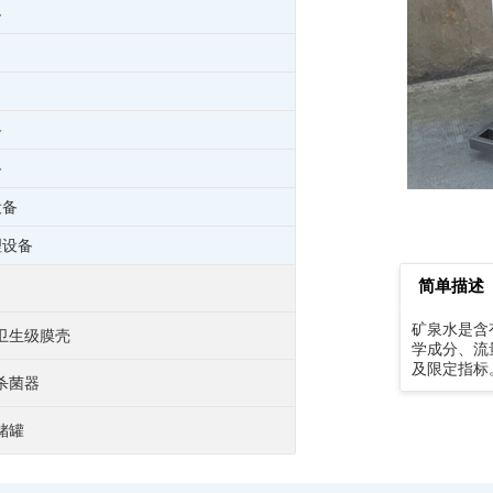
备
备
备
设备
理设备
简单描述
矿泉水是含
卫生级膜壳
学成分、流
及限定指标
杀菌器
储罐