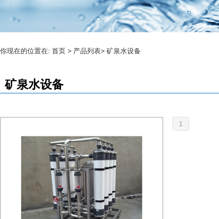
你现在的位置在:
首页
>
产品列表
>
矿泉水设备
矿泉水设备
1