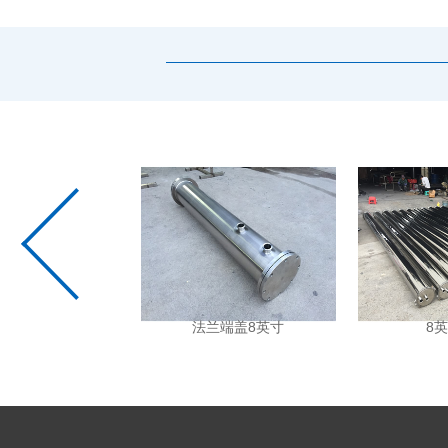
4英寸1芯
法兰端盖8英寸
8