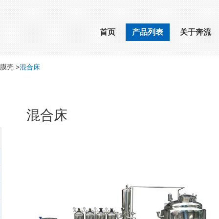
首页
产品列表
关于奔流
膜壳
>
混合床
混合床