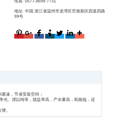
传真: 0577-8699 7731
地址: 中国.浙江省温州市龙湾区空港新区四道四路
99号
构紧凑，节省安装空间；
产争光、漂以纯等，脱盐率高，产水量高，耗能低，还
方便。