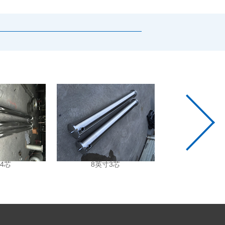
4芯
8英寸3芯