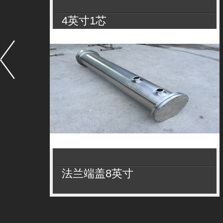
4英寸1芯
法兰端盖8英寸